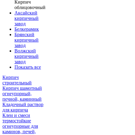
Кирпич
облицовочный
Аксайский
кирпичный
завод
Белкерамик
Брянский
кирпичный
завод
Волжский
кирпичный
завод
Показать все
Кирпич
строительный
Кирпич шамотный
огнеупорный,
печной, каминный
Кладочный раствор
для кирпича
Клеи и смеси
термостойкие
огнеупорные для
каминов, печей,