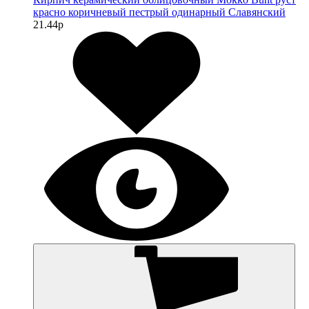
красно коричневый пестрый одинарный Славянский
21.44
p