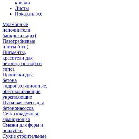
кровли
Листы
Показать все
Мраморные
наполнители
(микрокальцит)
Пазогребневые
плиты (пгп)
Пигменты,
красители для
бетона, раствора и
гипса
Пропитки для
бетона
гидроизоляционные,
обеспыливающие,
укрепляющие
Пусковая смесь для
бетононасосов
Сетка кладочная
армирующая
Смазки для форм и
опалубки
Сухие строительные