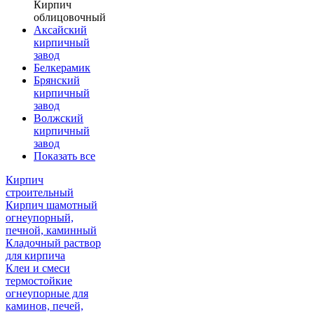
Кирпич
облицовочный
Аксайский
кирпичный
завод
Белкерамик
Брянский
кирпичный
завод
Волжский
кирпичный
завод
Показать все
Кирпич
строительный
Кирпич шамотный
огнеупорный,
печной, каминный
Кладочный раствор
для кирпича
Клеи и смеси
термостойкие
огнеупорные для
каминов, печей,