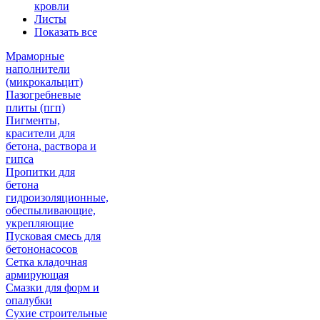
кровли
Листы
Показать все
Мраморные
наполнители
(микрокальцит)
Пазогребневые
плиты (пгп)
Пигменты,
красители для
бетона, раствора и
гипса
Пропитки для
бетона
гидроизоляционные,
обеспыливающие,
укрепляющие
Пусковая смесь для
бетононасосов
Сетка кладочная
армирующая
Смазки для форм и
опалубки
Сухие строительные