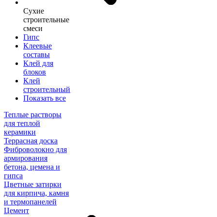
Сухие
строительные
смеси
Гипс
Клеевые
составы
Клей для
блоков
Клей
строительный
Показать все
Теплые растворы
для теплой
керамики
Террасная доска
Фиброволокно для
армирования
бетона, цемена и
гипса
Цветные затирки
для кирпича, камня
и термопанелей
Цемент