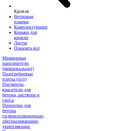
Кровля
Ветровые
планки
Комплектующие
Коньки для
кровли
Листы
Показать все
Мраморные
наполнители
(микрокальцит)
Пазогребневые
плиты (пгп)
Пигменты,
красители для
бетона, раствора и
гипса
Пропитки для
бетона
гидроизоляционные,
обеспыливающие,
укрепляющие