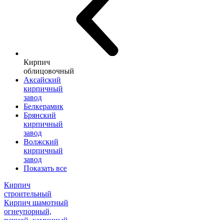
Кирпич
облицовочный
Аксайский
кирпичный
завод
Белкерамик
Брянский
кирпичный
завод
Волжский
кирпичный
завод
Показать все
Кирпич
строительный
Кирпич шамотный
огнеупорный,