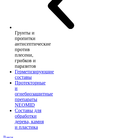
Грунты и
пропитки
антисептические
против
плесени,
грибков и
паразитов
Герметизирующие
составы
Протекторные
и
огнебиозащитные
препараты
NEOMID
Составы для
обработки
дерева, камня
и пластика
Лаки