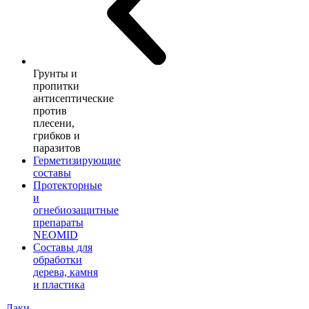
Грунты и
пропитки
антисептические
против
плесени,
грибков и
паразитов
Герметизирующие
составы
Протекторные
и
огнебиозащитные
препараты
NEOMID
Составы для
обработки
дерева, камня
и пластика
Лаки