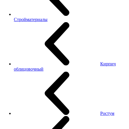
Стройматериалы
Кирпич
облицовочный
Ростум