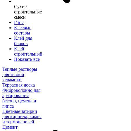
Сухие
строительные
смеси
Гипс
Клеевые
составы
Клей для
блоков
Клей
строительный
Показать все
Теплые растворы
для теплой
керамики
Террасная доска
Фиброволокно для
армирования
бетона, цемена и
гипса
Цветные затирки
для кирпича, камня
и термопанелей
Цемент