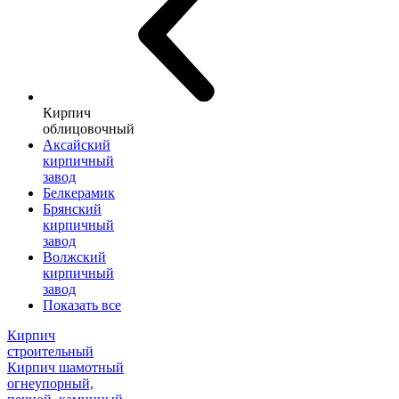
Кирпич
облицовочный
Аксайский
кирпичный
завод
Белкерамик
Брянский
кирпичный
завод
Волжский
кирпичный
завод
Показать все
Кирпич
строительный
Кирпич шамотный
огнеупорный,