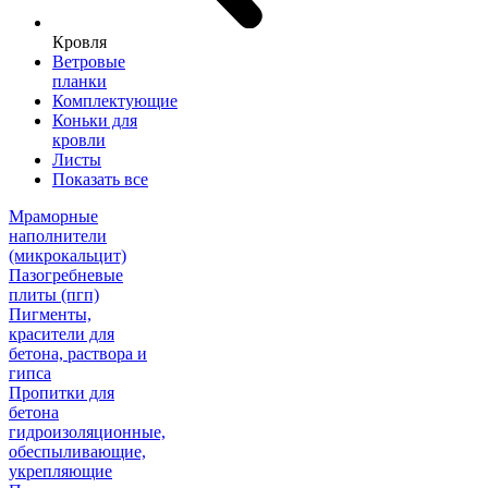
Кровля
Ветровые
планки
Комплектующие
Коньки для
кровли
Листы
Показать все
Мраморные
наполнители
(микрокальцит)
Пазогребневые
плиты (пгп)
Пигменты,
красители для
бетона, раствора и
гипса
Пропитки для
бетона
гидроизоляционные,
обеспыливающие,
укрепляющие