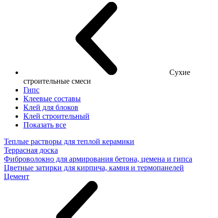
Сухие
строительные смеси
Гипс
Клеевые составы
Клей для блоков
Клей строительный
Показать все
Теплые растворы для теплой керамики
Террасная доска
Фиброволокно для армирования бетона, цемена и гипса
Цветные затирки для кирпича, камня и термопанелей
Цемент