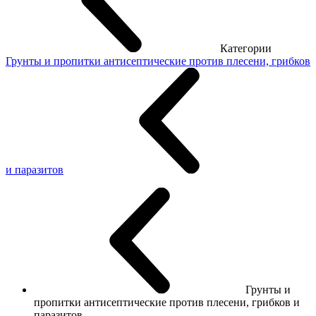
Категории
Грунты и пропитки антисептические против плесени, грибков
и паразитов
Грунты и
пропитки антисептические против плесени, грибков и
паразитов