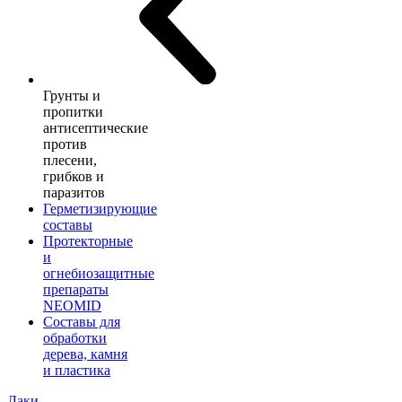
Грунты и
пропитки
антисептические
против
плесени,
грибков и
паразитов
Герметизирующие
составы
Протекторные
и
огнебиозащитные
препараты
NEOMID
Составы для
обработки
дерева, камня
и пластика
Лаки