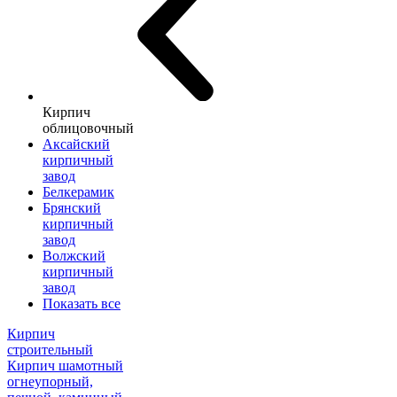
Кирпич
облицовочный
Аксайский
кирпичный
завод
Белкерамик
Брянский
кирпичный
завод
Волжский
кирпичный
завод
Показать все
Кирпич
строительный
Кирпич шамотный
огнеупорный,