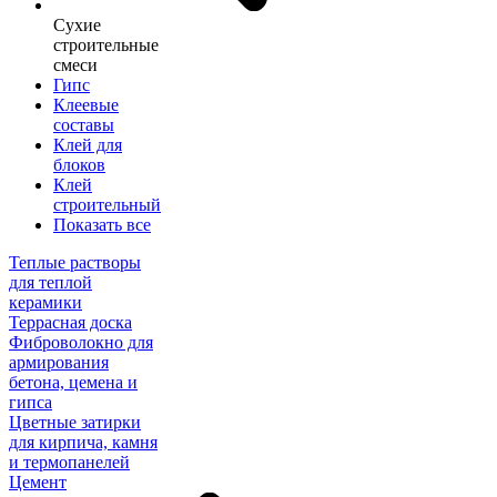
Сухие
строительные
смеси
Гипс
Клеевые
составы
Клей для
блоков
Клей
строительный
Показать все
Теплые растворы
для теплой
керамики
Террасная доска
Фиброволокно для
армирования
бетона, цемена и
гипса
Цветные затирки
для кирпича, камня
и термопанелей
Цемент