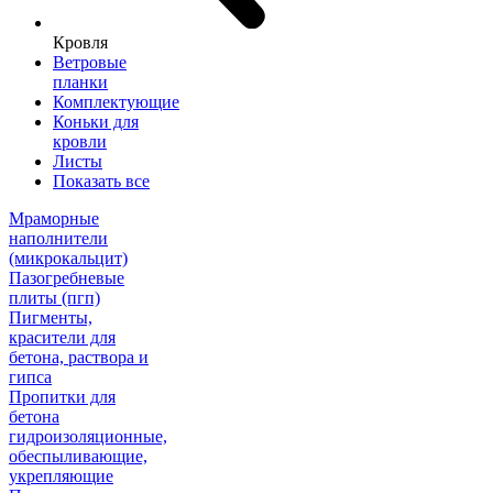
Кровля
Ветровые
планки
Комплектующие
Коньки для
кровли
Листы
Показать все
Мраморные
наполнители
(микрокальцит)
Пазогребневые
плиты (пгп)
Пигменты,
красители для
бетона, раствора и
гипса
Пропитки для
бетона
гидроизоляционные,
обеспыливающие,
укрепляющие