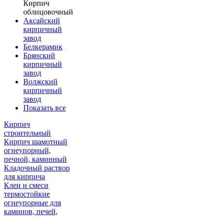
Кирпич
облицовочный
Аксайский
кирпичный
завод
Белкерамик
Брянский
кирпичный
завод
Волжский
кирпичный
завод
Показать все
Кирпич
строительный
Кирпич шамотный
огнеупорный,
печной, каминный
Кладочный раствор
для кирпича
Клеи и смеси
термостойкие
огнеупорные для
каминов, печей,