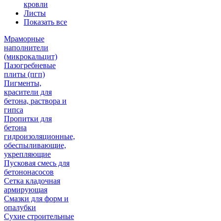
кровли
Листы
Показать все
Мраморные
наполнители
(микрокальцит)
Пазогребневые
плиты (пгп)
Пигменты,
красители для
бетона, раствора и
гипса
Пропитки для
бетона
гидроизоляционные,
обеспыливающие,
укрепляющие
Пусковая смесь для
бетононасосов
Сетка кладочная
армирующая
Смазки для форм и
опалубки
Сухие строительные