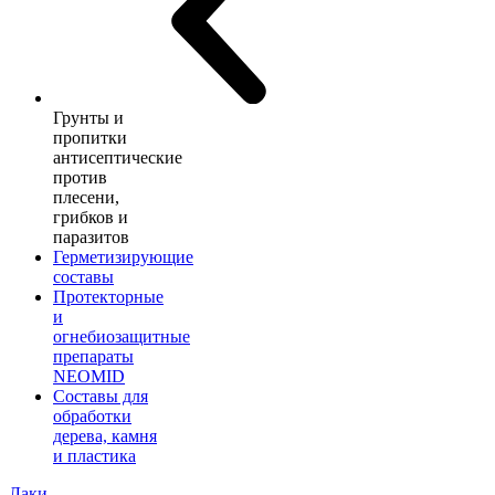
Грунты и
пропитки
антисептические
против
плесени,
грибков и
паразитов
Герметизирующие
составы
Протекторные
и
огнебиозащитные
препараты
NEOMID
Составы для
обработки
дерева, камня
и пластика
Лаки