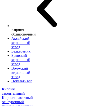
Кирпич
облицовочный
Аксайский
кирпичный
завод
Белкерамик
Брянский
кирпичный
завод
Волжский
кирпичный
завод
Показать все
Кирпич
строительный
Кирпич шамотный
огнеупорный,