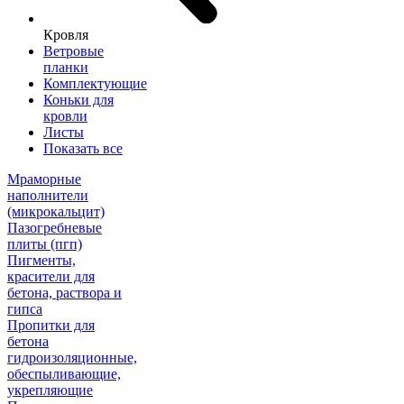
Кровля
Ветровые
планки
Комплектующие
Коньки для
кровли
Листы
Показать все
Мраморные
наполнители
(микрокальцит)
Пазогребневые
плиты (пгп)
Пигменты,
красители для
бетона, раствора и
гипса
Пропитки для
бетона
гидроизоляционные,
обеспыливающие,
укрепляющие