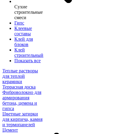
Сухие
строительные
смеси
Гипс
Клеевые
составы
Клей для
блоков
Клей
строительный
Показать все
Теплые растворы
для теплой
керамики
Террасная доска
Фиброволокно для
армирования
бетона, цемена и
гипса
Цветные затирки
для кирпича, камня
и термопанелей
Цемент